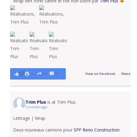
Wrap vert foret satiné et toit noir lustré par
Trim Plus
9
4
3
View on Facebook
·
Share
Trim Plus
is at Trim Plus.
5 months ago
Lettrage | Wrap
Deux nouveaux camions pour
SPF Reno Construction