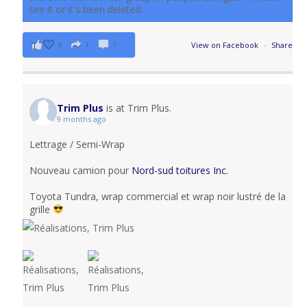
see it or it's been deleted.
6
1
1
View on Facebook
·
Share
Trim Plus
is at Trim Plus.
9 months ago
Lettrage / Semi-Wrap
Nouveau camion pour
Nord-sud toitures Inc.
Toyota Tundra, wrap commercial et wrap noir lustré de la
grille