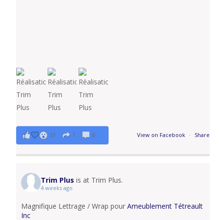
31
1
0
View on Facebook
·
Share
Trim Plus
is at Trim Plus.
4 weeks ago
Magnifique Lettrage / Wrap pour
Ameublement Tétreault
Inc