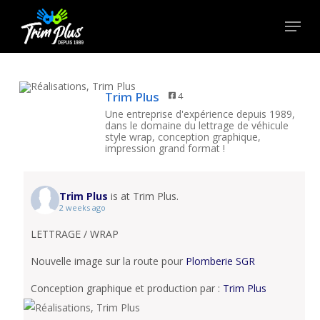
Skip
Menu
to
Close
main
Menu
content
Trim Plus
4
Une entreprise d'expérience depuis 1989,
dans le domaine du lettrage de véhicule
style wrap, conception graphique,
impression grand format !
Trim Plus
is at Trim Plus.
2 weeks ago
LETTRAGE / WRAP
Nouvelle image sur la route pour
Plomberie SGR
Conception graphique et production par :
Trim Plus